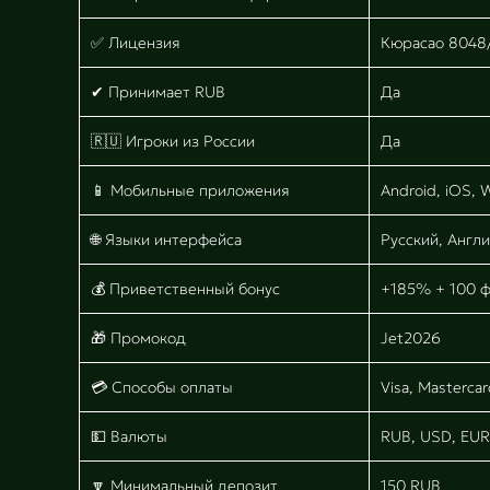
✅ Лицензия
Кюрасао 8048
✔ Принимает RUB
Да
🇷🇺 Игроки из России
Да
📱 Мобильные приложения
Android, iOS, 
🌐 Языки интерфейса
Русский, Англи
💰 Приветственный бонус
+185% + 100 
🎁 Промокод
Jet2026
💳 Способы оплаты
Visa, Mastercar
💵 Валюты
RUB, USD, EUR
🔽 Минимальный депозит
150 RUB