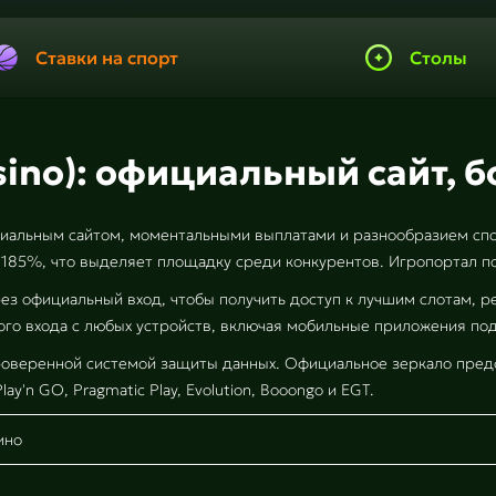
Ставки на спорт
Столы
sino): официальный сайт, 
альным сайтом, моментальными выплатами и разнообразием спос
 185%, что выделяет площадку среди конкурентов. Игропортал п
рез официальный вход, чтобы получить доступ к лучшим слотам, 
ого входа с любых устройств, включая мобильные приложения под 
роверенной системой защиты данных. Официальное зеркало пред
'n GO, Pragmatic Play, Evolution, Booongo и EGT.
ино