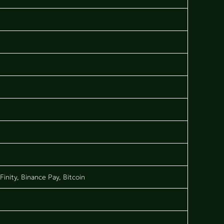
nity, Binance Pay, Bitcoin