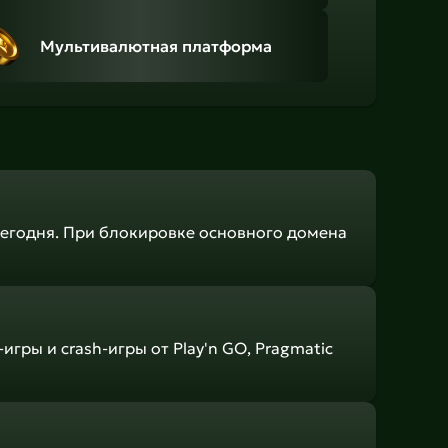
Мультивалютная платформа
сегодня. При блокировке основного домена
-игры и crash-игры от Play'n GO, Pragmatic