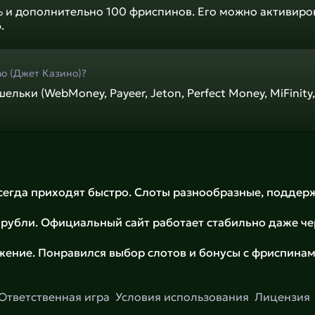
% и дополнительно 100 фриспинов. Его можно активиро
.
o (Джет Казино)?
ельки (WebMoney, Payeer, Jeton, Perfect Money, MiFinity
егда приходят быстро. Слоты разнообразные, поддерж
 рубли. Официальный сайт работает стабильно даже че
жение. Понравился выбор слотов и бонусы с фриспинам
Ответственная игра
Условия использования
Лицензия