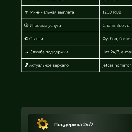
🔽 Минимальная выплата
1200 RUB
🎲 Игровые услуги
Слоты Book of 
⚽ Ставки
Футбол, баскет
🔍 Служба поддержки
Чат 24/7, e-mai
🔓 Актуальное зеркало
jetcasinomirror
Поддержка 24/7